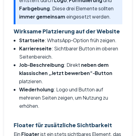
entsteht durch
Logo
,
Formulierung
und
Farbgebung
. Diese drei Elemente sollten
immer gemeinsam
eingesetzt werden.
Wirksame Platzierung auf der Website
Startseite
: WhatsApp‑Option früh zeigen.
Karriereseite
: Sichtbarer Button im oberen
Seitenbereich.
Job‑Beschreibung
: Direkt
neben dem
klassischen „Jetzt bewerben“‑Button
platzieren.
Wiederholung
: Logo und Button auf
mehreren Seiten zeigen, um Nutzung zu
erhöhen.
Floater für zusätzliche Sichtbarkeit
Ein
Floater
ist ein stets sichtbares Element, das