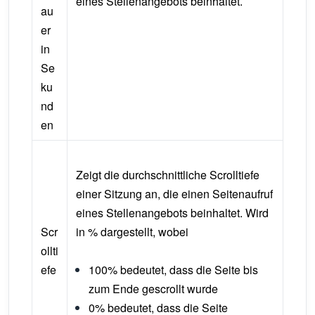
eines Stellenangebots beinhaltet.
au
er
in
Se
ku
nd
en
Zeigt die durchschnittliche Scrolltiefe
einer Sitzung an, die einen Seitenaufruf
eines Stellenangebots beinhaltet. Wird
Scr
in % dargestellt, wobei
ollti
efe
100% bedeutet, dass die Seite bis
zum Ende gescrollt wurde
0% bedeutet, dass die Seite