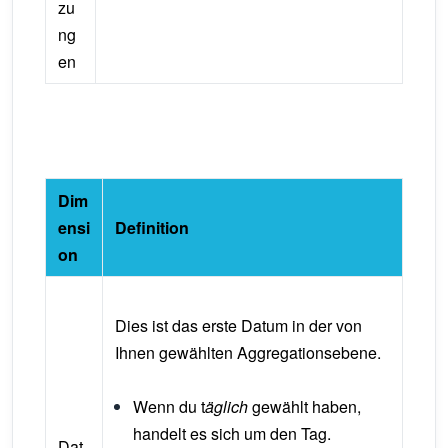
zu
ng
en
Dim
ensi
Definition
on
Dies ist das erste Datum in der von
Ihnen gewählten Aggregationsebene.
Wenn du t
äglich
gewählt haben,
handelt es sich um den Tag.
Dat