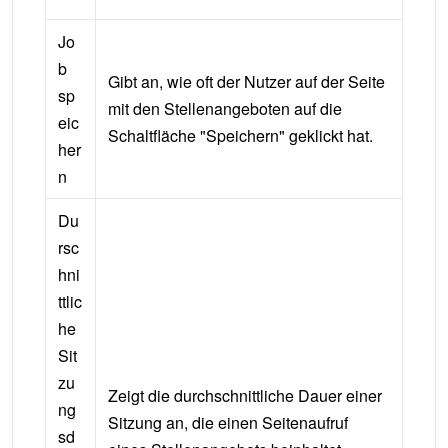
Jo
b
Gibt an, wie oft der Nutzer auf der Seite
sp
mit den Stellenangeboten auf die
eic
Schaltfläche "Speichern" geklickt hat.
her
n
Du
rsc
hni
ttlic
he
Sit
zu
Zeigt die durchschnittliche Dauer einer
ng
Sitzung an, die einen Seitenaufruf
sd