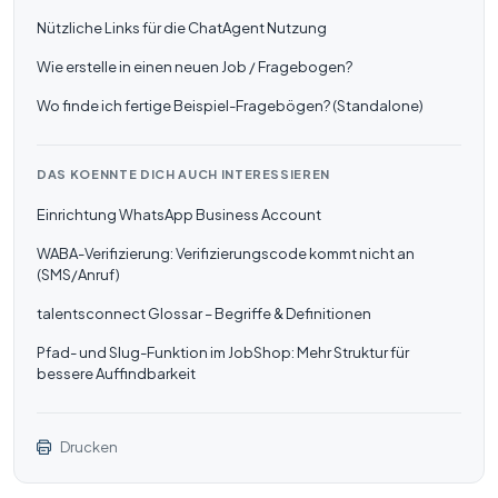
Nützliche Links für die ChatAgent Nutzung
Wie erstelle in einen neuen Job / Fragebogen?
Wo finde ich fertige Beispiel-Fragebögen? (Standalone)
DAS KOENNTE DICH AUCH INTERESSIEREN
Einrichtung WhatsApp Business Account
WABA-Verifizierung: Verifizierungscode kommt nicht an
(SMS/Anruf)
talentsconnect Glossar – Begriffe & Definitionen
Pfad- und Slug-Funktion im JobShop: Mehr Struktur für
bessere Auffindbarkeit
Drucken