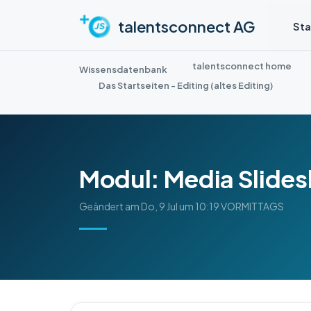
Zum hauptsächlichen Inhalt gehen
talentsconnect AG
Sta
talentsconnect home
Wissensdatenbank
Das Startseiten - Editing (altes Editing)
Modul: Media Slide
Geändert am Do, 9 Jul um 10:19 VORMITTAGS