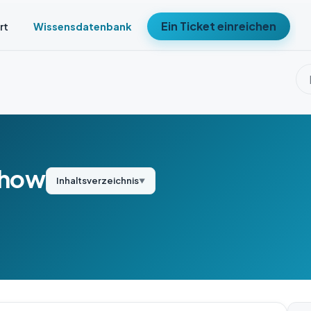
Ein Ticket einreichen
rt
Wissensdatenbank
show
Inhaltsverzeichnis
▼