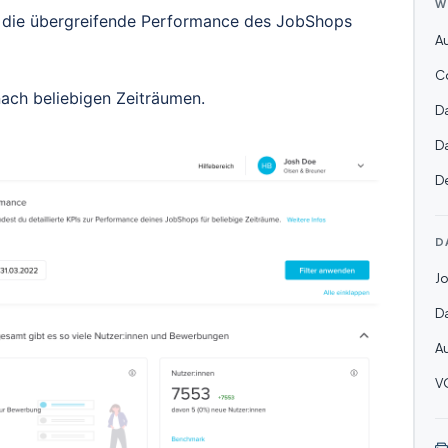
W
die übergreifende Performance des JobShops
A
Co
 nach beliebigen Zeiträumen.
D
D
D
D
J
D
A
V