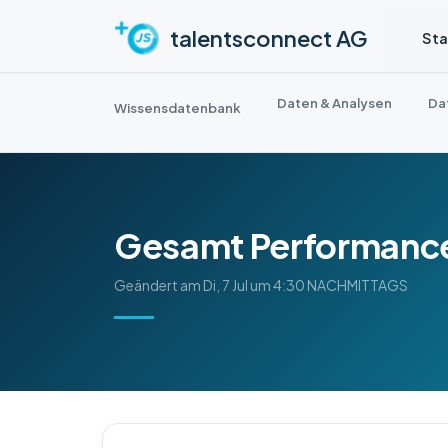
Zum hauptsächlichen Inhalt gehen
talentsconnect AG
Sta
Daten & Analysen
Da
Wissensdatenbank
Gesamt Performanc
Geändert am Di, 7 Jul um 4:30 NACHMITTAGS