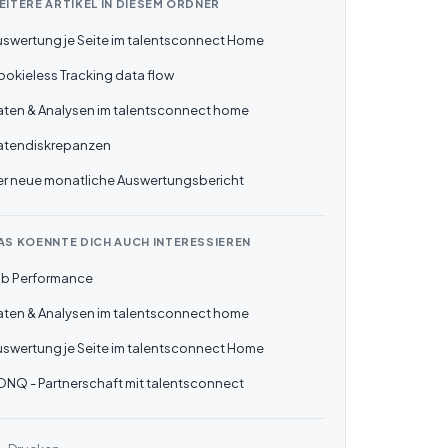
EITERE ARTIKEL IN DIESEM ORDNER
uswertung je Seite im talentsconnect Home
okieless Tracking data flow
aten & Analysen im talentsconnect home
atendiskrepanzen
er neue monatliche Auswertungsbericht
AS KOENNTE DICH AUCH INTERESSIEREN
ob Performance
aten & Analysen im talentsconnect home
uswertung je Seite im talentsconnect Home
ONQ - Partnerschaft mit talentsconnect