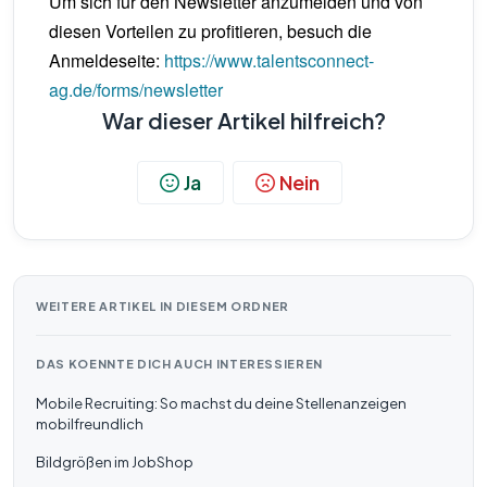
Um sich für den Newsletter anzumelden und von
diesen Vorteilen zu profitieren, besuch die
Anmeldeseite:
https://www.talentsconnect-
ag.de/forms/newsletter
War dieser Artikel hilfreich?
Ja
Nein
WEITERE ARTIKEL IN DIESEM ORDNER
DAS KOENNTE DICH AUCH INTERESSIEREN
Mobile Recruiting: So machst du deine Stellenanzeigen
mobilfreundlich
Bildgrößen im JobShop