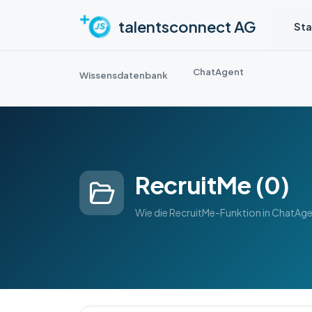
Zum hauptsächlichen Inhalt gehen
talentsconnect AG
Sta
ChatAgent
Wissensdatenbank
RecruitMe (0)
Wie die RecruitMe-Funktion in ChatAgen